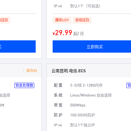
）
IP v4
默认1个（可自选）
动过白
通讯UDP
自动过白
29.99
¥
起/ 月
买
立即购买
云南昆明.电信.ECS
库存22
配 置
2-32核 2-128G内存
铂金处理器
铂
 自由选择
系 统
Linux/Windows 自由选择
0M
带 宽
500Mbps
防 护
10G DDOS防护
）
IP v4
默认1个独立IP