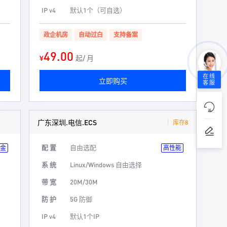
IP v4
默认1个（可自选）
政企机房
自动过白
支持备案
49.00
¥
起/ 月
在线
立即购买
客服
广东深圳.电信.ECS
库存8
配 置
自由选配
金
高性能
系 统
Linux/Windows 自由选择
带 宽
20M/30M
防 护
5G 防御
IP v4
默认1个IP