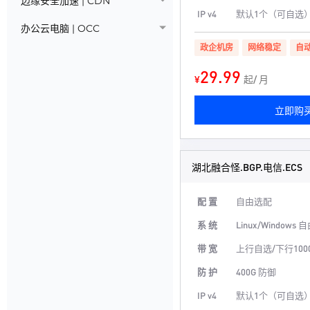
边缘安全加速 | CDN
IP v4
默认1个（可自选
办公云电脑 | OCC
政企机房
网络稳定
自
29.99
¥
起/ 月
立即购
湖北融合怪.BGP.电信.ECS
配 置
自由选配
系 统
Linux/Windows
带 宽
上行自选/下行100
防 护
400G 防御
IP v4
默认1个（可自选