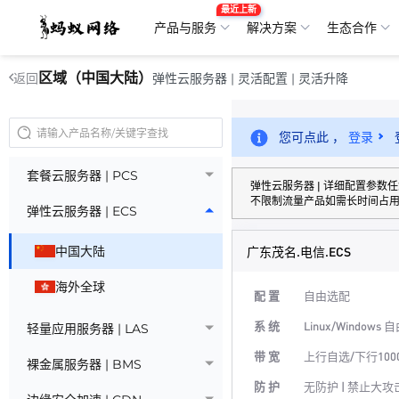
最近上新
产品与服务
解决方案
生态合作
区域（中国大陆）
弹性云服务器 | 灵活配置 | 灵活升降
返回
您可点此 ，
登录
套餐云服务器 | PCS
弹性云服务器 | 详细配置参数
不限制流量产品如需长时间占
弹性云服务器 | ECS
中国大陆
广东茂名.电信.ECS
海外全球
配 置
自由选配
系 统
Linux/Windows
轻量应用服务器 | LAS
带 宽
上行自选/下行100
裸金属服务器 | BMS
防 护
无防护 | 禁止大